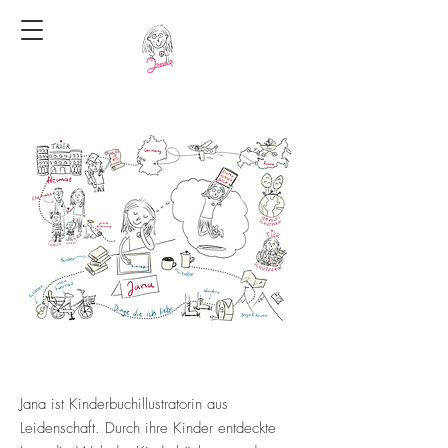
Jana ist Kinderbuchillustratorin aus
Leidenschaft. Durch ihre Kinder entdeckte